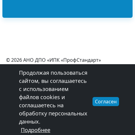
© 2026 АНО ДПО «ИПК «ПрофСтандарт»
+7 (800) 550-98-08
Продолжая пользоваться
Эл. почта:
profstandart76@gmail.com
сайтом, вы соглашаетесь
Обработка персональных данных
с использованием
Сведения об образовательной организации
Лицензия
файлов cookies и
Согласен
Сайт разработан в
getinfo.pro
соглашаетесь на
обработку персональных
данных.
Подробнее