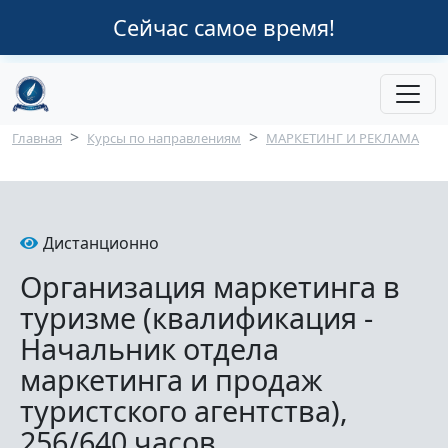
Перейти к основному содержанию
Сейчас самое время!
Строка навигации
Главная
Курсы по направлениям
МАРКЕТИНГ И РЕКЛАМА
Дистанционно
Организация маркетинга в
туризме (квалификация -
Начальник отдела
маркетинга и продаж
туристского агентства),
256/640 часов