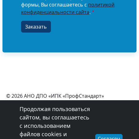
формы, Вы соглашаетесь с
политикой
конфиденциальности сайта
.
© 2026 АНО ДПО «ИПК «ПрофСтандарт»
+7 (800) 550-98-08
Продолжая пользоваться
Эл. почта:
profstandart76@gmail.com
сайтом, вы соглашаетесь
Обработка персональных данных
с использованием
Сведения об образовательной организации
Лицензия
файлов cookies и
Согласен