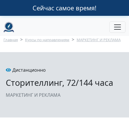
Перейти к основному содержанию
Сейчас самое время!
Строка навигации
Главная
Курсы по направлениям
МАРКЕТИНГ И РЕКЛАМА
Дистанционно
Сторителлинг, 72/144 часа
МАРКЕТИНГ И РЕКЛАМА