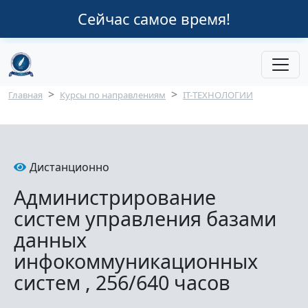
Перейти к основному содержанию
Сейчас самое время!
Строка навигации
Главная
Курсы по направлениям
IT-ТЕХНОЛОГИИ
Дистанционно
Администрирование
систем управления базами
данных
инфокоммуникационных
систем , 256/640 часов