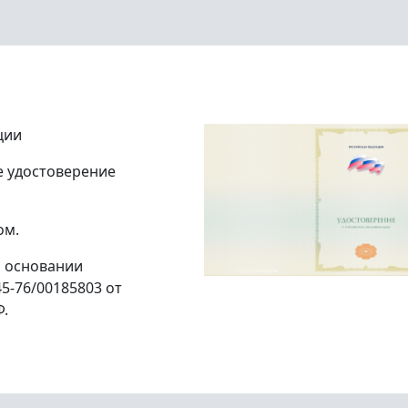
ции
е удостоверение
ом.
а основании
5-76/00185803 от
Ф.