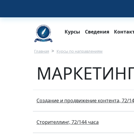
Перейти к основному содержанию
Main navigation
Курсы
Сведения
Контак
Строка навигации
Главная
Курсы по направлениям
МАРКЕТИНГ
Создание и продвижение контента, 72/14
Сторителлинг, 72/144 часа