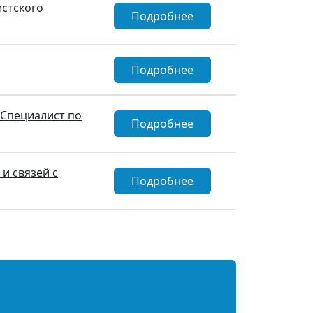
истского
Подробнее
Подробнее
 Специалист по
Подробнее
и связей с
Подробнее
ца