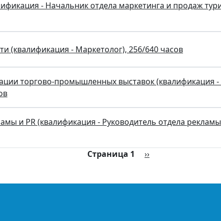
лификация - Начальник отдела маркетинга и продаж тур
и (квалификация - Маркетолог), 256/640 часов
ации торгово-промышленных выставок (квалификация -
ов
мы и PR (квалификация - Руководитель отдела рекламы 
Следующая страни
Страница 1
››