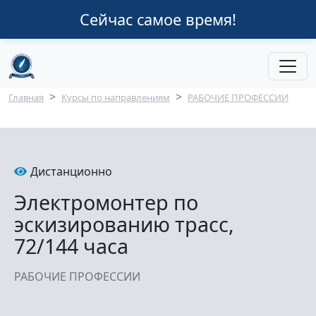
Перейти к основному содержанию
Сейчас самое время!
Строка навигации
Главная
Курсы по направлениям
РАБОЧИЕ ПРОФЕССИИ
Дистанционно
Электромонтер по
эскизированию трасс,
72/144 часа
РАБОЧИЕ ПРОФЕССИИ