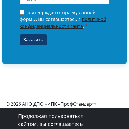
Подтверждая отправку данной
формы, Вы соглашаетесь с
политикой
конфиденциальности сайта
.
© 2026 АНО ДПО «ИПК «ПрофСтандарт»
+7 (800) 550-98-08
Продолжая пользоваться
Эл. почта:
profstandart76@gmail.com
сайтом, вы соглашаетесь
Обработка персональных данных