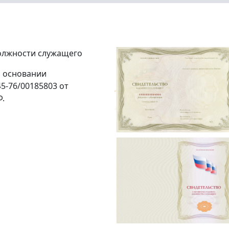
должности служащего
а основании
5-76/00185803 от
Ф.