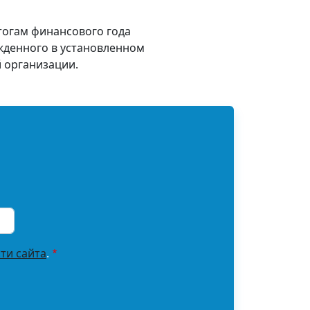
тогам финансового года
жденного в установленном
 организации.
ти сайта
.