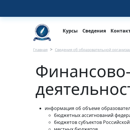
Перейти к основному содержанию
Main navigation
Курсы
Сведения
Контак
Строка навигации
Главная
Сведения об образовательной организа
Финансово-
деятельнос
информация об объеме образователь
бюджетных ассигнований федер
бюджетов субъектов Российской
местных бюджетов,