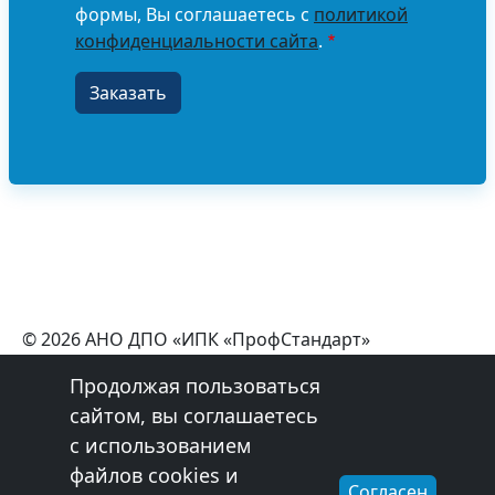
формы, Вы соглашаетесь с
политикой
конфиденциальности сайта
.
© 2026 АНО ДПО «ИПК «ПрофСтандарт»
+7 (800) 550-98-08
Продолжая пользоваться
Эл. почта:
profstandart76@gmail.com
сайтом, вы соглашаетесь
Обработка персональных данных
с использованием
Сведения об образовательной организации
Лицензия
файлов cookies и
Согласен